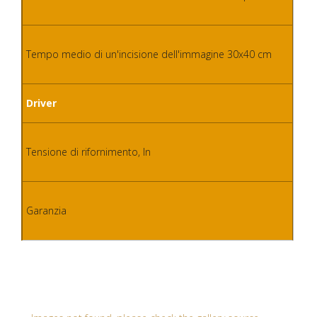
25 
Win
Tempo medio di un'incisione dell'immagine 30x40 cm
220
Driver
1 a
Tensione di rifornimento, In
Garanzia