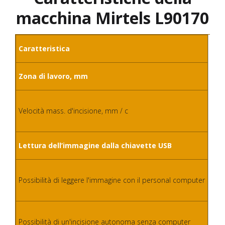
macchina Mirtels L90170
Mir
Caratteristica
900
Zona di lavoro, mm
100
Velocità mass. d'incisione, mm / c
+
Lettura dell’immagine dalla chiavette USB
Cav
Possibilità di leggere l'immagine con il personal computer
Sì,
Possibilità di un'incisione autonoma senza computer