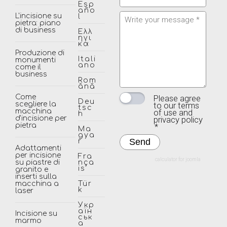
Esp
año
L'incisione su
l
pietra: piano
di business
Ελλ
ηνι
κά
Produzione di
Itali
monumenti
ano
come il
business
Rom
ână
Please agree
Come
Deu
to our terms
scegliere la
tsc
of use and
macchina
h
privacy policy
d'incisione per
*
pietra
Ma
gya
r
Adattamenti
per incisione
Fra
calculator for joomla
su piastre di
nça
is
granito e
inserti sulla
macchina a
Tür
k
laser
Укр
аїн
Incisione su
ськ
marmo
а