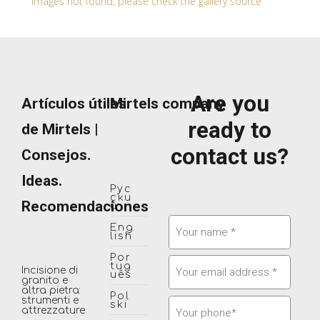
Images not found, please check the gallery source
Are you
Artículos útiles
Mirtels company
ready to
de Mirtels |
contact us?
Consejos.
Ideas.
Рус
ски
Recomendaciones
й
Eng
lish
Por
tug
Incisione di
uês
granito e
altra pietra:
Pol
strumenti e
ski
attrezzature