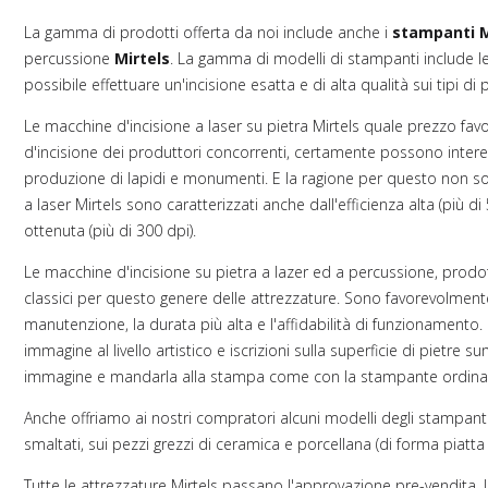
La gamma di prodotti offerta da noi include anche i
stampanti
M
percussione
Mirtels
. La gamma di modelli di stampanti include le
possibile effettuare un'incisione esatta e di alta qualità sui tipi di pi
Le macchine d'incisione a laser su pietra Mirtels quale prezzo favo
d'incisione dei produttori concorrenti, certamente possono inter
produzione di lapidi e monumenti. E la ragione per questo non solo
a laser Mirtels sono caratterizzati anche dall'efficienza alta (più 
ottenuta (più di 300 dpi).
Le macchine d'incisione su pietra a lazer ed a percussione, prod
classici per questo genere delle attrezzature. Sono favorevolmente
manutenzione, la durata più alta e l'affidabilità di funzionamento
immagine al livello artistico e iscrizioni sulla superficie di pietre
immagine e mandarla alla stampa come con la stampante ordinar
Anche offriamo ai nostri compratori alcuni modelli degli stampan
smaltati, sui pezzi grezzi di ceramica e porcellana (di forma piatta 
Tutte le attrezzature Mirtels passano l'approvazione pre-vendita. 