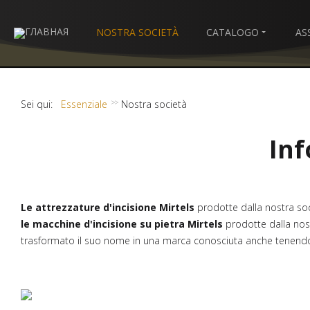
NOSTRA SOCIETÀ
CATALOGO
AS
Sei qui:
Essenziale
Nostra società
Inf
Le
attrezzature
d'incisione
Mirtels
prodotte dalla nostra soc
le
macchine
d'incisione
su
pietra
Mirtels
prodotte dalla nost
trasformato il suo nome in una marca conosciuta anche tenendo 