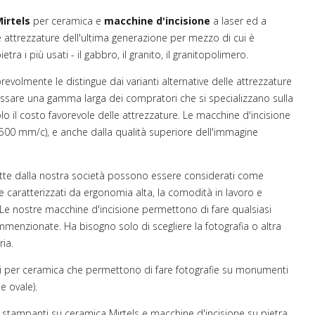
irtels
per ceramica e
macchine
d'incisione
a laser ed a
 attrezzature dell'ultima generazione per mezzo di cui è
etra i più usati - il gabbro, il granito, il granitopolimero.
revolmente le distingue dai varianti alternative delle attrezzature
essare una gamma larga dei compratori che si specializzano sulla
 il costo favorevole delle attrezzature. Le macchine d'incisione
di 500 mm/c), e anche dalla qualità superiore dell'immagine
otte dalla nostra società possono essere considerati come
 caratterizzati da ergonomia alta, la comodità in lavoro e
. Le nostre macchine d'incisione permettono di fare qualsiasi
 summenzionate. Ha bisogno solo di scegliere la fotografia o altra
ia.
ti per ceramica che permettono di fare fotografie su monumenti
e ovale).
I stampanti su ceramica Mirtels e macchine d'incisione su pietra