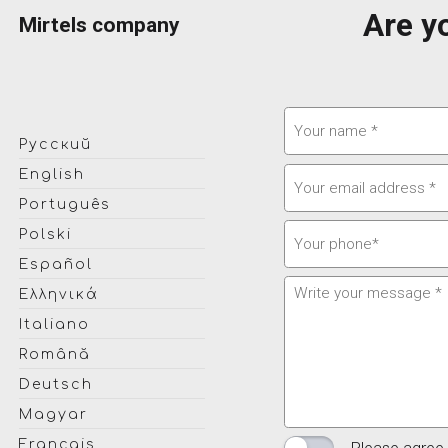
Are y
Mirtels company
Русский
English
Português
Polski
Español
Ελληνικά
Italiano
Română
Deutsch
Magyar
Français